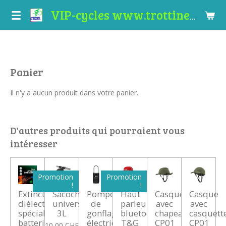
Passer
VIP-cycles www.trottinettes-valais.ch
au
contenu
principal
Panier
Il n'y a aucun produit dans votre panier.
D'autres produits qui pourraient vous
intéresser
Promotion
Promotion
!
!
Extincteur
Sacoche
Pompe
Haut
Casque
Casque
diélectrique
universelle
de
parleur
avec
avec
spécial
3L
gonflage
bluetooth
chapeau
casquett
batteries
électrique
T&G
CP01
CP01
10,00 CHF