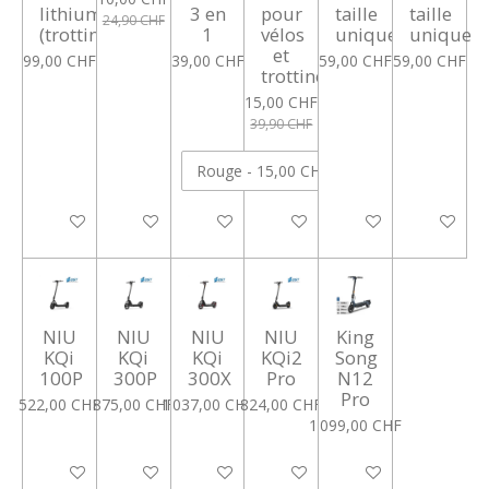
lithium
3 en
pour
taille
taille
24,90 CHF
(trottinettes)
1
vélos
unique
unique
et
99,00 CHF
39,00 CHF
59,00 CHF
59,00 CHF
trottinettes
15,00 CHF
39,90 CHF
Ajouter au panier
Ajouter au panier
Ajouter au panier
Ajouter au panier
Ajouter au panier
Ajouter au
NIU
NIU
NIU
NIU
King
KQi
KQi
KQi
KQi2
Song
100P
300P
300X
Pro
N12
Pro
522,00 CHF
875,00 CHF
1 037,00 CHF
824,00 CHF
1 099,00 CHF
Ajouter au panier
Ajouter au panier
Ajouter au panier
Ajouter au panier
Ajouter au panier