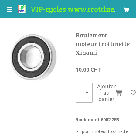
Passer
VIP-cycles www.trottinettes-valais.ch
au
contenu
principal
Roulement
moteur trottinette
Xiaomi
10,00 CHF
Ajouter
au
panier
Roulement 6002 2RS
pour moteur trottinette