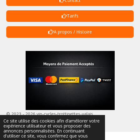
Contact
Tarifs
A propos / Histoire
© 2023 - 2026 vip-cycles-trottinettes-valais
Ce site utilise des cookies afin d’améliorer votre
Propulsé par
Webador
expérience utilisateur et vous proposer des
annonces personnalisées. En continuant
d'utiliser ce site, vous confirmez que vous