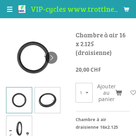
Passer
VIP-cycles www.trottinettes-valais.ch
au
contenu
principal
Chambre à air 16
x 2.125
(draisienne)
20,00 CHF
Ajouter
au
panier
Chambre à air
draisienne 16x2.125