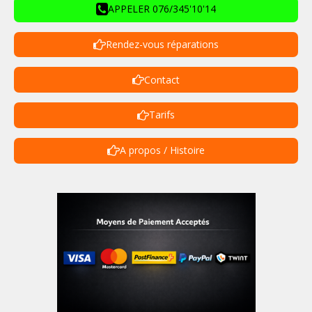
APPELER 076/345'10'14
Rendez-vous réparations
Contact
Tarifs
A propos / Histoire