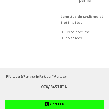
panier
Lunettes de cyclisme et
trottinettes
vision nocturne
polarisées
Partager
Partager
Partager
Partager
076/ 345'10'14
APPELER