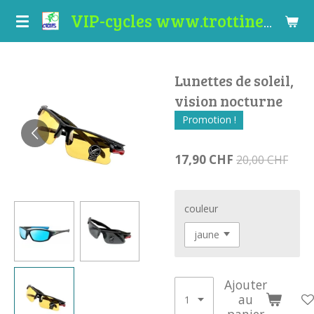
Passer
VIP-cycles www.trottinettes-valais.ch
au
contenu
principal
Lunettes de soleil,
vision nocturne
Promotion !
17,90 CHF
20,00 CHF
couleur
Ajouter
au