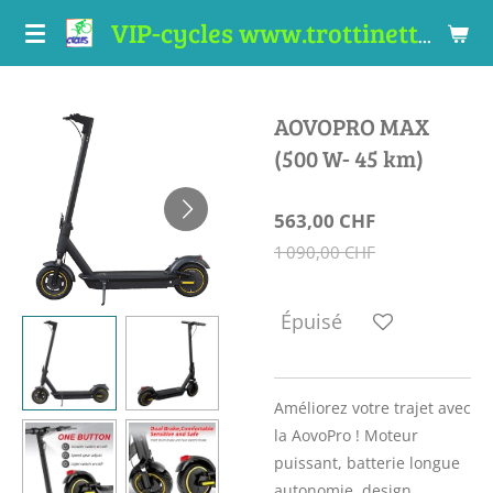
Passer
VIP-cycles www.trottinettes-valais.ch
au
contenu
principal
AOVOPRO MAX
(500 W- 45 km)
563,00 CHF
1 090,00 CHF
Épuisé
Améliorez votre trajet avec
la AovoPro
! Moteur
puissant, batterie longue
autonomie, design