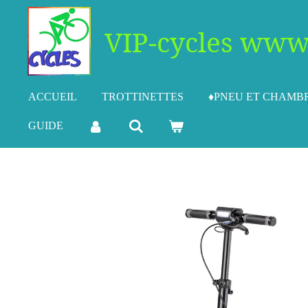
Passer
VIP-cycles www.
au
contenu
principal
ACCUEIL
TROTTINETTES
♦PNEU ET CHAMBR
GUIDE