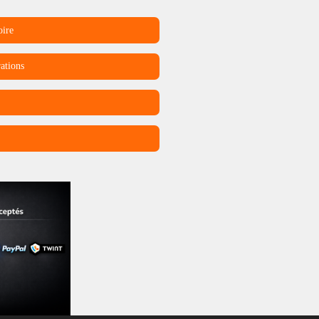
oire
ations