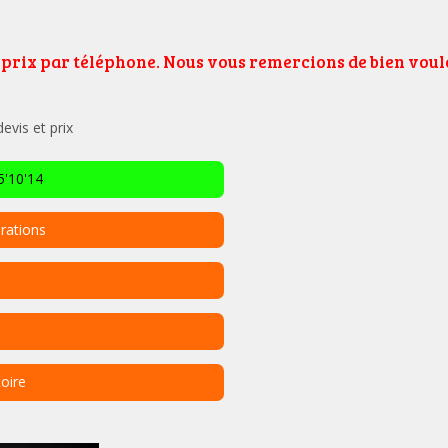
e prix par téléphone. Nous vous remercions de bien vo
vis et prix
'10'14
rations
toire