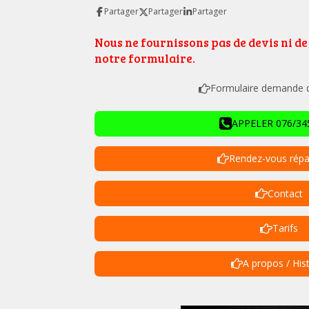
Partager
Partager
Partager
Nous ne fournissons pas de devis ni d
notre formulaire.
Formulaire demande de
APPELER 076/345
Rendez-vous répa
Contact
Tarifs
A propos / His