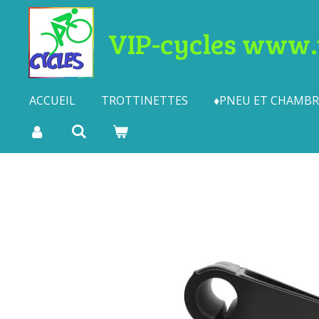
Passer
VIP-cycles www.t
au
contenu
principal
ACCUEIL
TROTTINETTES
♦PNEU ET CHAMBRE