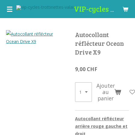
Passer
VIP-cycles www.trottinettes-valais.ch
au
contenu
principal
Autocollant
réflécteur Ocean
Drive X9
9,00 CHF
Ajouter
au
panier
Autocollant réflécteur
arrière rouge gauche et
droit