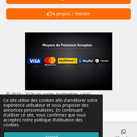
A propos / Histoire
© 2023 - 2026 vip-cycles-trottinettes-valais
Ce site utilise des cookies afin d’améliorer votre
Propulsé par
Webador
expérience utilisateur et vous proposer des
annonces personnalisées. En continuant
d'utiliser ce site, vous confirmez que vous
acceptez notre politique d’utilisation des
cookies.
Accord