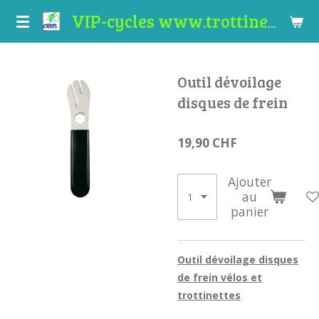
Passer
VIP-cycles www.trottinettes-valais.ch
au
contenu
principal
Outil dévoilage
disques de frein
19,90 CHF
Ajouter
au
panier
Outil dévoilage disques
de frein vélos et
trottinettes