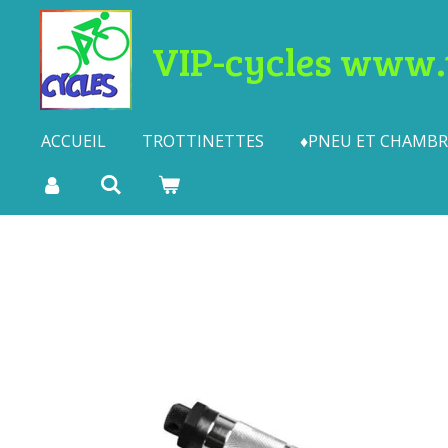
Passer
VIP-cycles www.t
au
contenu
principal
ACCUEIL
TROTTINETTES
♦PNEU ET CHAMBRE