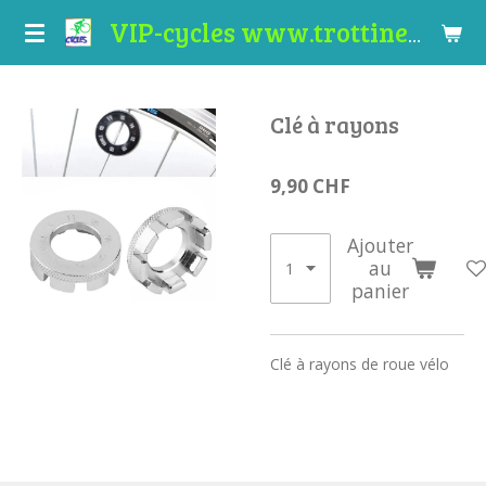
Passer
VIP-cycles www.trottinettes-valais.ch
au
contenu
principal
Clé à rayons
9,90 CHF
Ajouter
au
panier
Clé à rayons de roue vélo