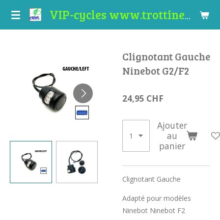
Passer
VIP-cycles www.trottinettes-valais.ch
au
contenu
principal
Clignotant Gauche
Ninebot G2/F2
24,95 CHF
Ajouter
au
panier
Clignotant Gauche
Adapté pour modèles
Ninebot Ninebot F2