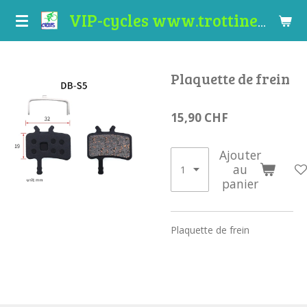
Passer
VIP-cycles www.trottinettes-valais.ch
au
contenu
principal
Plaquette de frein
15,90 CHF
Ajouter
au
panier
Plaquette de frein