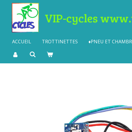
Passer
VIP-cycles www.t
au
contenu
principal
ACCUEIL
TROTTINETTES
♦PNEU ET CHAMBRE