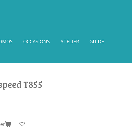
OMOS
OCCASIONS
ATELIER
GUIDE
speed T855
er