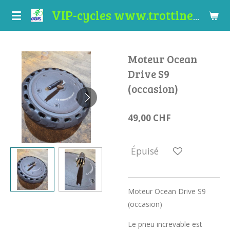
Passer
VIP-cycles www.trottinettes-valais.ch
au
contenu
principal
Moteur Ocean
Drive S9
(occasion)
49,00 CHF
Épuisé
Moteur Ocean Drive S9
(occasion)
Le pneu increvable est