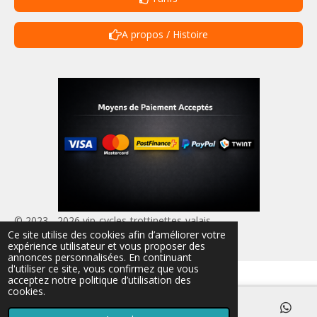
A propos / Histoire
© 2023 - 2026 vip-cycles-trottinettes-valais
Ce site utilise des cookies afin d’améliorer votre
Propulsé par
Webador
expérience utilisateur et vous proposer des
annonces personnalisées. En continuant
d'utiliser ce site, vous confirmez que vous
acceptez notre politique d’utilisation des
cookies.