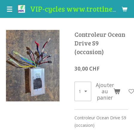
Passer
VIP-cycles www.trottinettes-valais.ch
au
contenu
principal
Controleur Ocean
Drive S9
(occasion)
30,00 CHF
Ajouter
au
panier
Controleur Ocean Drive S9
(occasion)