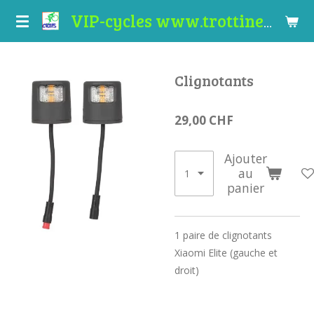
Passer
VIP-cycles www.trottinettes-valais.ch
au
contenu
principal
Clignotants
29,00 CHF
Ajouter
au
panier
1 paire de clignotants
Xiaomi Elite (gauche et
droit)