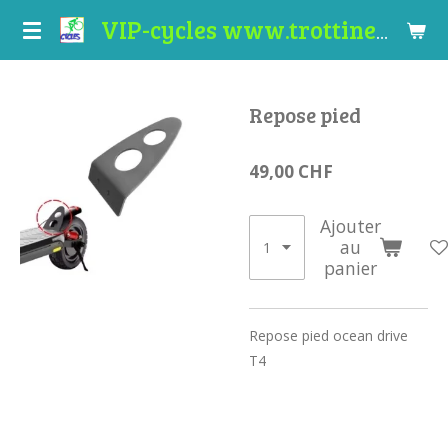
Passer
VIP-cycles www.trottinettes-valais.ch
au
contenu
principal
Repose pied
49,00 CHF
Ajouter
au
panier
Repose pied ocean drive
T4