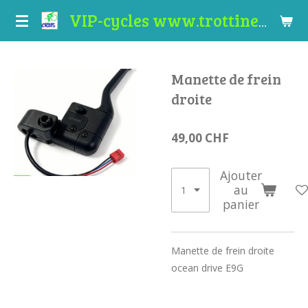
Passer
VIP-cycles www.trottinettes-valais.ch
au
contenu
principal
Manette de frein
droite
49,00 CHF
Ajouter
au
panier
Manette de frein droite
ocean drive E9G