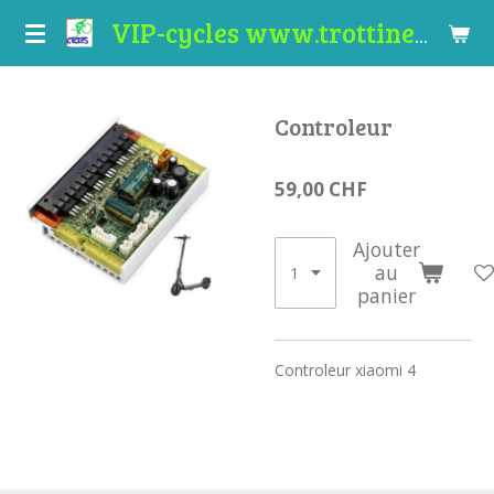
Passer
VIP-cycles www.trottinettes-valais.ch
au
contenu
principal
Controleur
59,00 CHF
Ajouter
au
panier
Controleur xiaomi 4