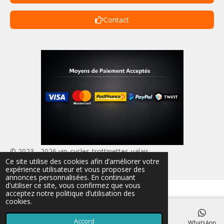
Contact
© 2023 - 2026 vip-cycles-trottinettes-valais
Ce site utilise des cookies afin d’améliorer votre
Propulsé par
Webador
expérience utilisateur et vous proposer des
annonces personnalisées. En continuant
d'utiliser ce site, vous confirmez que vous
acceptez notre politique d’utilisation des
cookies.
Accord
E-mail
Téléphone
Carte
TikTok
WhatsApp