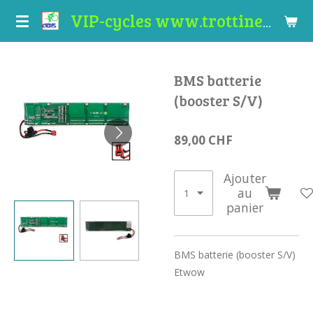
Passer
VIP-cycles www.trottinettes-valais.ch
au
contenu
principal
BMS batterie
(booster S/V)
89,00 CHF
Ajouter
au
panier
BMS batterie (booster S/V)
Etwow