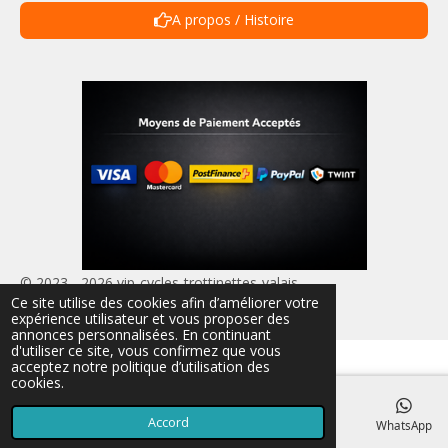
A propos / Histoire
© 2023 - 2026 vip-cycles-trottinettes-valais
Ce site utilise des cookies afin d’améliorer votre
Propulsé par
Webador
expérience utilisateur et vous proposer des
annonces personnalisées. En continuant
d'utiliser ce site, vous confirmez que vous
acceptez notre politique d’utilisation des
cookies.
Accord
E-mail
Téléphone
Carte
TikTok
WhatsApp