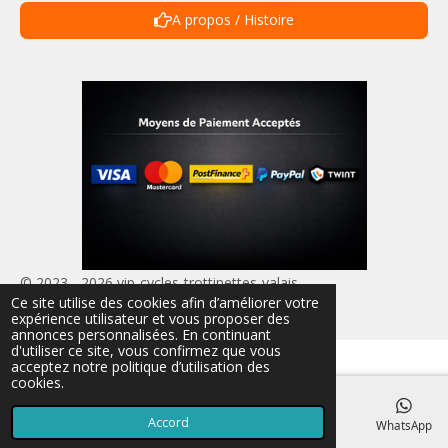
A propos / Histoire
© 2023 - 2026 vip-cycles-trottinettes-valais
Ce site utilise des cookies afin d’améliorer votre
Propulsé par
Webador
expérience utilisateur et vous proposer des
annonces personnalisées. En continuant
d'utiliser ce site, vous confirmez que vous
acceptez notre politique d’utilisation des
cookies.
Accord
E-mail
Téléphone
Carte
TikTok
WhatsApp