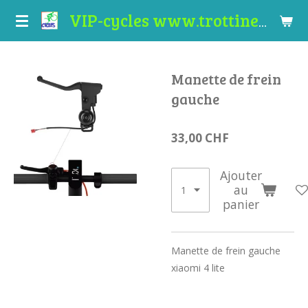
Passer
VIP-cycles www.trottinettes-valais.ch
au
contenu
principal
Manette de frein
gauche
33,00 CHF
Ajouter
au
panier
Manette de frein gauche
xiaomi 4 lite