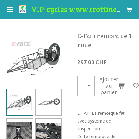
Passer
VIP-cycles www.trottinettes-valais.ch
au
contenu
principal
E-Fati remorque 1
roue
297,00 CHF
Ajouter
au
panier
E-FATI La remorque fat
avec système de
suspension
Cette remorque de