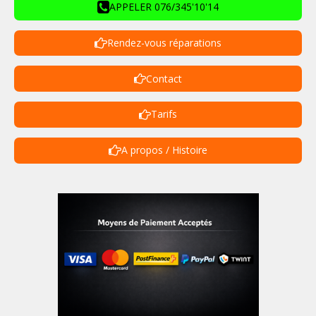
APPELER 076/345'10'14
Rendez-vous réparations
Contact
Tarifs
A propos / Histoire