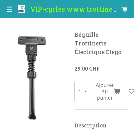
Passer
VIP-cycles www.trottinettes-valais.ch
au
contenu
principal
Béquille
Trottinette
Électrique Elego
29,00 CHF
Ajouter
au
panier
Description