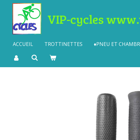
Passer
VIP-cycles www.t
au
contenu
principal
ACCUEIL
TROTTINETTES
♦PNEU ET CHAMBRE