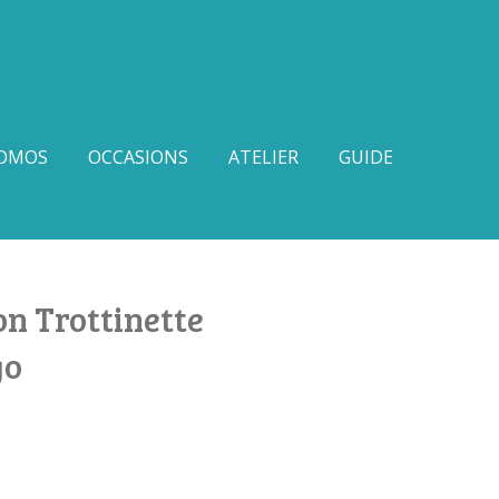
OMOS
OCCASIONS
ATELIER
GUIDE
n Trottinette
go