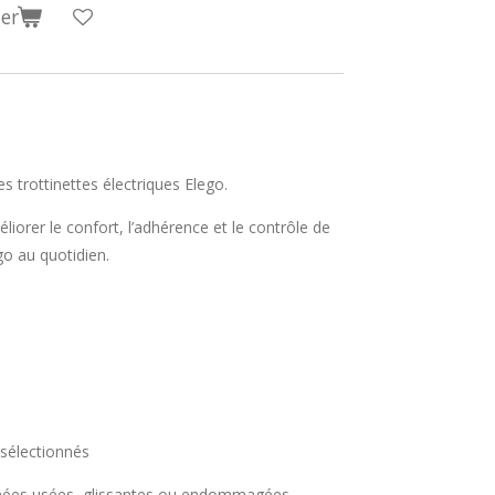
er
 trottinettes électriques Elego.
iorer le confort, l’adhérence et le contrôle de
go au quotidien.
sélectionnés
gnées usées, glissantes ou endommagées.