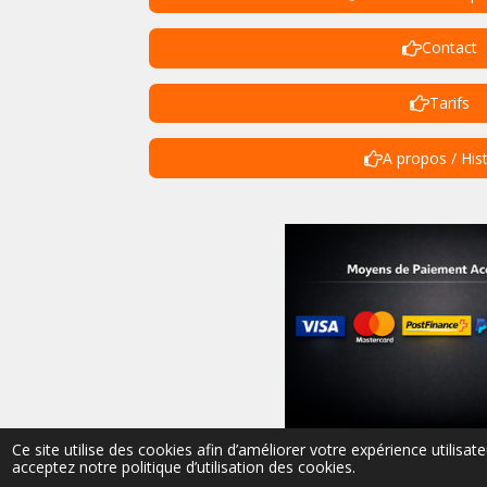
Contact
Tarifs
A propos / His
© 2023 - 2026 vip-cycles-trottinettes-valais
Ce site utilise des cookies afin d’améliorer votre expérience utilis
acceptez notre politique d’utilisation des cookies.