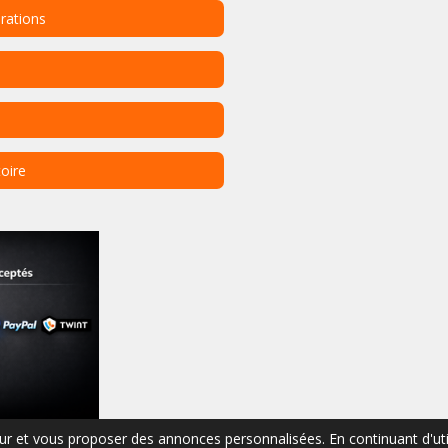
rations
toire
ateur et vous proposer des annonces personnalisées. En continuant d'ut