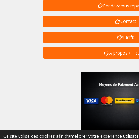
Rendez-vous répa
Contact
Tarifs
A propos / His
© 2023 - 2026 vip-cycles-trottinettes-valais
Ce site utilise des cookies afin d’améliorer votre expérience utilis