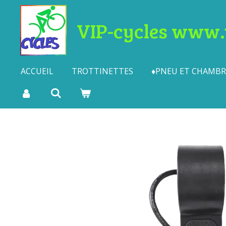
Passer
VIP-cycles www.t
au
contenu
principal
ACCUEIL
TROTTINETTES
♦PNEU ET CHAMBRE