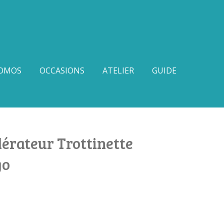
OMOS
OCCASIONS
ATELIER
GUIDE
érateur Trottinette
go