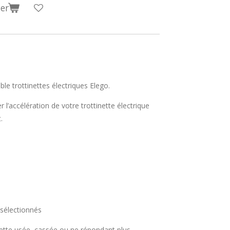
er
le trottinettes électriques Elego.
 l’accélération de votre trottinette électrique
.
sélectionnés
ette usée, cassée ou ne répondant plus