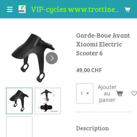
Passer
VIP-cycles www.trottinettes-valais.ch
au
contenu
principal
Garde-Boue Avant
Xiaomi Electric
Scooter 6
49,00 CHF
Ajouter
au
panier
Description