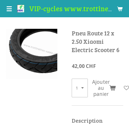
Passer
VIP-cycles www.trottinettes-valais.ch
au
contenu
principal
Pneu Route 12 x
2.50 Xiaomi
Electric Scooter 6
42,00 CHF
Ajouter
au
panier
Description