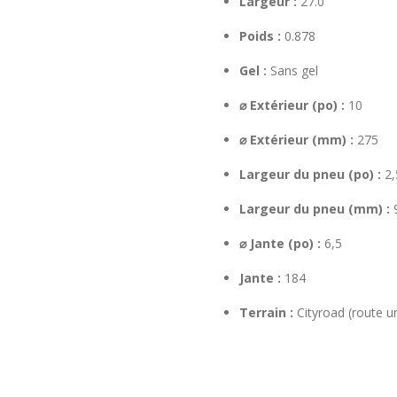
Largeur :
27.0
Poids :
0.878
Gel :
Sans gel
⌀ Extérieur (po) :
10
⌀ Extérieur (mm) :
275
Largeur du pneu (po) :
2,
Largeur du pneu (mm) :
⌀ Jante (po) :
6,5
Jante :
184
Terrain :
Cityroad (route u