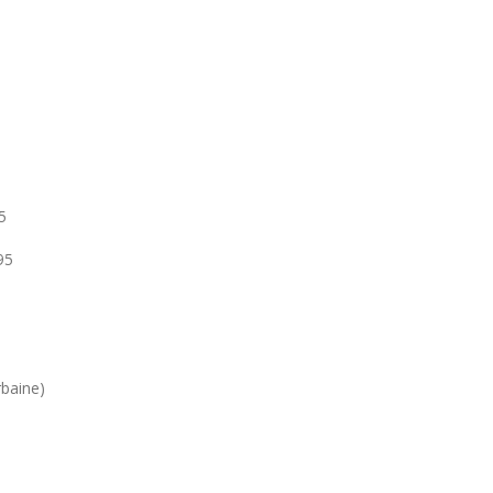
5
95
rbaine)