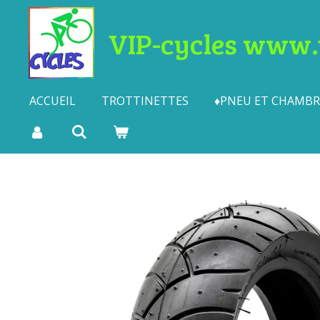
Passer
VIP-cycles www.t
au
contenu
principal
ACCUEIL
TROTTINETTES
♦PNEU ET CHAMBRE