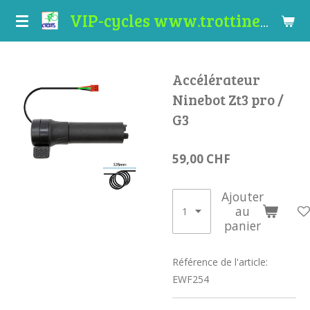
Passer
VIP-cycles www.trottinettes-valais.ch
au
contenu
principal
Accélérateur
Ninebot Zt3 pro /
G3
59,00 CHF
Ajouter
au
panier
Référence de l'article:
EWF254