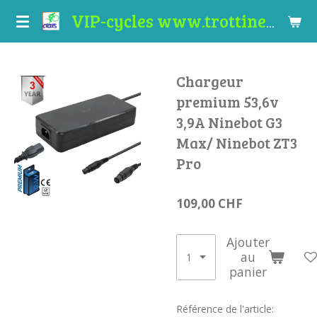
Passer
VIP-cycles www.trottinettes-valais.ch
au
contenu
principal
Chargeur
premium 53,6v
3,9A Ninebot G3
Max/ Ninebot ZT3
Pro
109,00 CHF
Ajouter
au
panier
Référence de l'article: