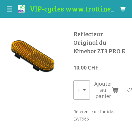
Passer
VIP-cycles www.trottinettes-valais.ch
au
contenu
principal
Reflecteur
Original du
Ninebot ZT3 PRO E
10,00 CHF
Ajouter
au
panier
Référence de l'article:
EWF966