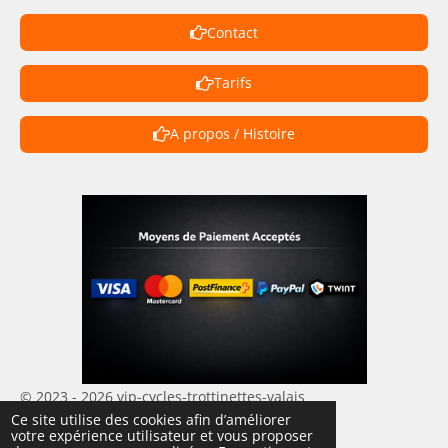
Contact
Tarifs
A propos / Histoire
© 2023 - 2026 vip-cycles-trottinettes-valais
Ce site utilise des cookies afin d’améliorer
Propulsé par
Webador
votre expérience utilisateur et vous proposer