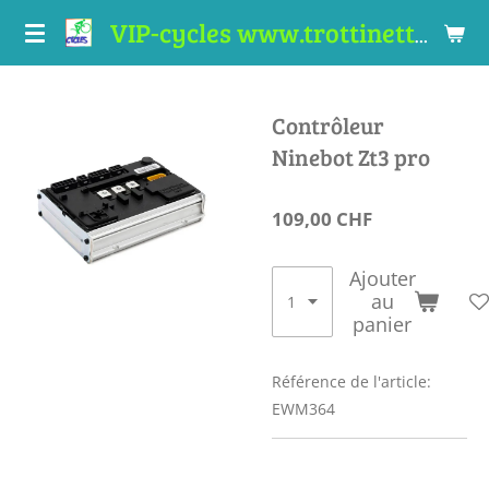
Passer
VIP-cycles www.trottinettes-valais.ch
au
contenu
principal
Contrôleur
Ninebot Zt3 pro
109,00 CHF
Ajouter
au
panier
Référence de l'article:
EWM364