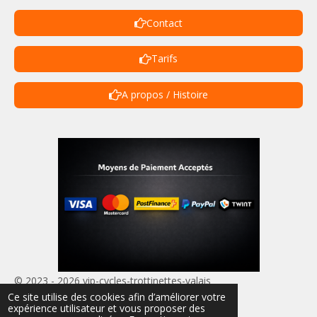
Contact
Tarifs
A propos / Histoire
© 2023 - 2026 vip-cycles-trottinettes-valais
Ce site utilise des cookies afin d’améliorer votre
Propulsé par
Webador
expérience utilisateur et vous proposer des