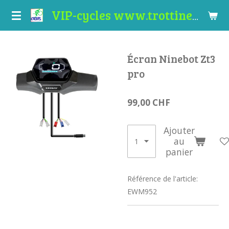
Passer
VIP-cycles www.trottinettes-valais.ch
au
contenu
principal
Écran Ninebot Zt3
pro
99,00 CHF
Ajouter
au
panier
Référence de l'article:
EWM952