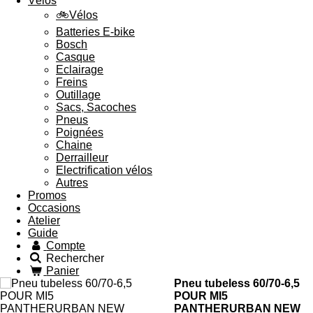
Vélos
🚲Vélos
Batteries E-bike
Bosch
Casque
Eclairage
Freins
Outillage
Sacs, Sacoches
Pneus
Poignées
Chaine
Derrailleur
Electrification vélos
Autres
Promos
Occasions
Atelier
Guide
Compte
Rechercher
Panier
Pneu tubeless 60/70-6,5
POUR MI5
PANTHERURBAN NEW