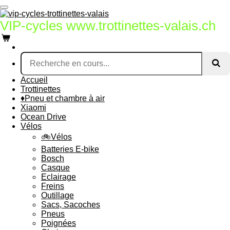
Passer
au
VIP-cycles www.trottinettes-valais.ch
contenu
principal
Accueil
Trottinettes
♦Pneu et chambre à air
Xiaomi
Ocean Drive
Vélos
🚲Vélos
Batteries E-bike
Bosch
Casque
Eclairage
Freins
Outillage
Sacs, Sacoches
Pneus
Poignées