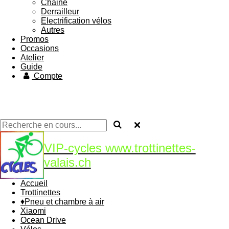
Chaine
Derrailleur
Electrification vélos
Autres
Promos
Occasions
Atelier
Guide
Compte
VIP-cycles www.trottinettes-
valais.ch
Accueil
Trottinettes
♦Pneu et chambre à air
Xiaomi
Ocean Drive