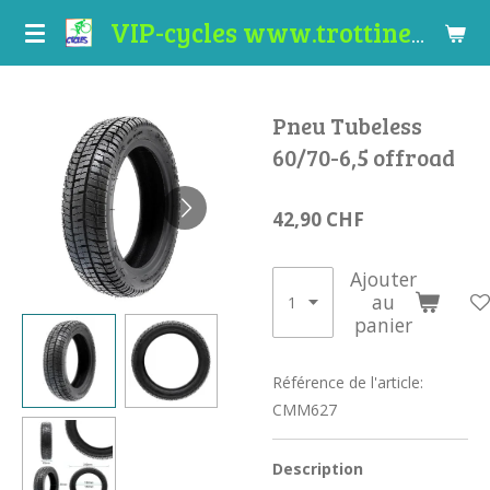
Passer
VIP-cycles www.trottinettes-valais.ch
au
contenu
principal
Pneu Tubeless
60/70-6,5 offroad
42,90 CHF
Ajouter
au
panier
Référence de l'article:
CMM627
Description