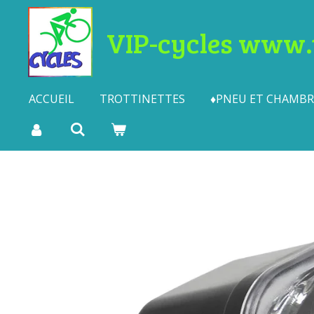
Passer
VIP-cycles www.t
au
contenu
principal
ACCUEIL
TROTTINETTES
♦PNEU ET CHAMBRE