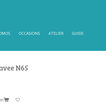
OMOS
OCCASIONS
ATELIER
GUIDE
avee N65
er