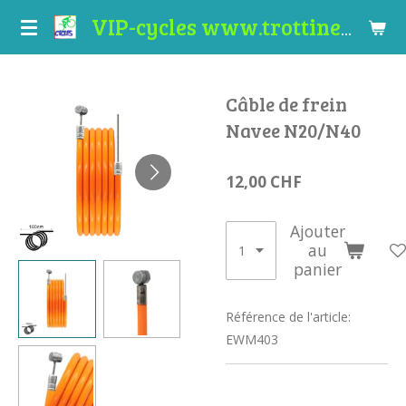
Passer
VIP-cycles www.trottinettes-valais.ch
au
contenu
principal
Câble de frein
Navee N20/N40
12,00 CHF
Ajouter
au
panier
Référence de l'article:
EWM403