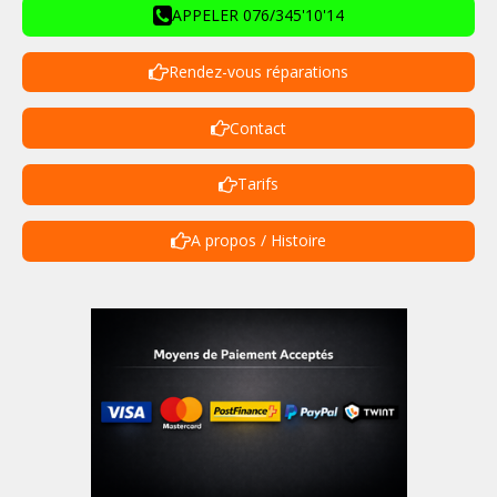
APPELER 076/345'10'14
Rendez-vous réparations
Contact
Tarifs
A propos / Histoire