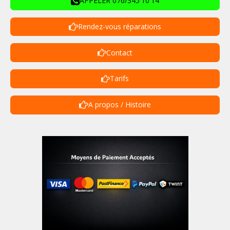
APPELER 076/345'10'14
Rendez-vous réparations
Contact
Tarifs
A propos / Histoire