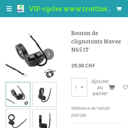
Passer
VIP-cycles www.trottinettes-valais.ch
au
contenu
principal
Bouton de
clignotants Navee
N65 IT
29,00 CHF
Ajouter
au
panier
Référence de l'article:
EWF289