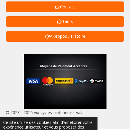
Contact
Tarifs
A propos / Histoire
© 2023 - 2026 vip-cycles-trottinettes-valais
Propulsé par
Webador
Ce site utilise des cookies afin d’améliorer votre
expérience utilisateur et vous proposer des