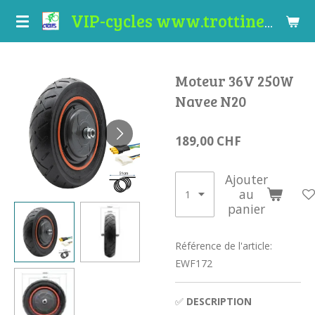
Passer
VIP-cycles www.trottinettes-valais.ch
au
contenu
principal
Moteur 36V 250W
Navee N20
189,00 CHF
Ajouter
au
panier
Référence de l'article:
EWF172
✅
DESCRIPTION