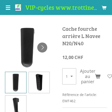
Passer
VIP-cycles www.trottinettes-valais.ch
au
contenu
principal
Cache fourche
arrière L Navee
N20/N40
12,00 CHF
Ajouter
au
panier
Référence de l'article:
EWF462