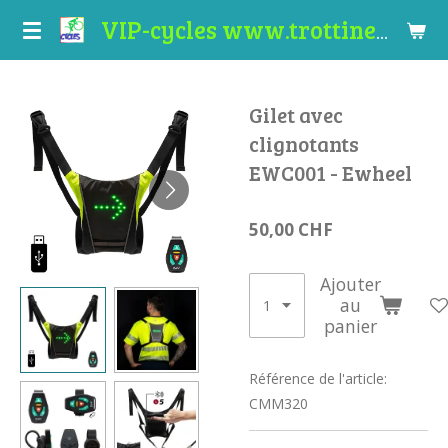
Passer
VIP-cycles www.trottinettes-valais.ch
au
contenu
principal
Gilet avec
clignotants
EWC001 - Ewheel
50,00 CHF
Ajouter
au
panier
Référence de l'article:
CMM320