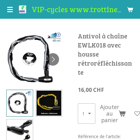
Passer
VIP-cycles www.trottinettes-valais.ch
au
contenu
principal
Antivol à chaîne
EWLK018 avec
housse
rétroréfléchissan
te
16,00 CHF
Ajouter
au
panier
Référence de l'article: