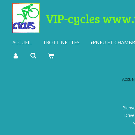
Passer
VIP-cycles www.t
au
contenu
principal
ACCUEIL
TROTTINETTES
♦PNEU ET CHAMBRE
Accuei
Bienve
Drive