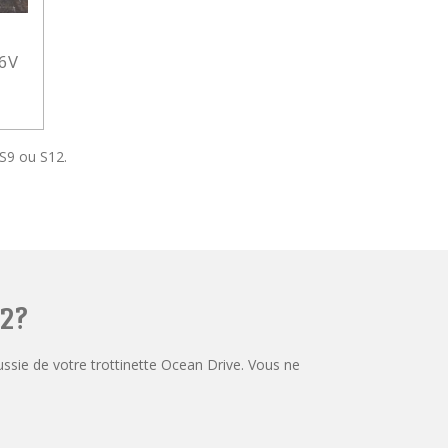
36V
 S9 ou S12.
12?
ussie de votre trottinette Ocean Drive. Vous ne