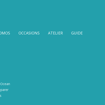
OMOS
OCCASIONS
ATELIER
GUIDE
s Ocean
éparer
s